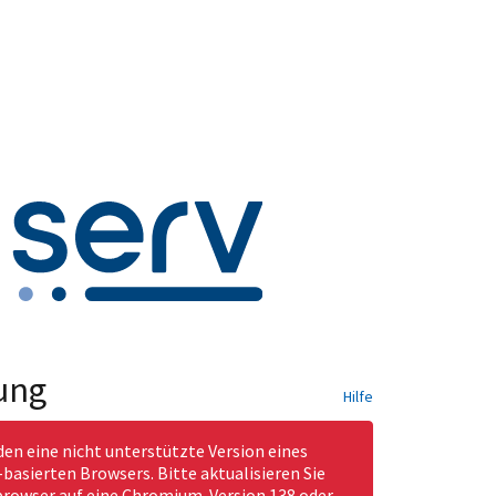
ung
Hilfe
den eine nicht unterstützte Version eines
asierten Browsers. Bitte aktualisieren Sie
rowser auf eine Chromium-Version 138 oder